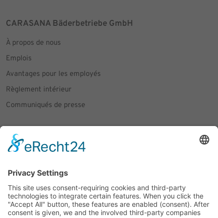
CARASANA Bäderbetriebe GmbH
À propos de nous
Emplois
Avantages pour les employés
Règlement intérieur
Communiqués de presse
Social Media
Facebook
Instagram