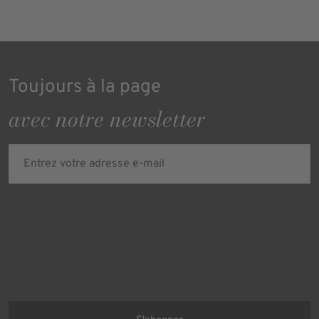
Toujours à la page
avec notre newsletter
Entrez votre adresse e-mail
Verified
Protected by
ALTCHA
Ich bin damit einverstanden, dass meine personenbezogenen Daten
für Werbezwecke verarbeitet werden und eine werbliche Ansprache
per E-Mail erfolgt. Die erteilte Einwilligung kann ich jederzeit mit
Wirkung für die Zukunft in jeder angemessenen Form widerrufen.