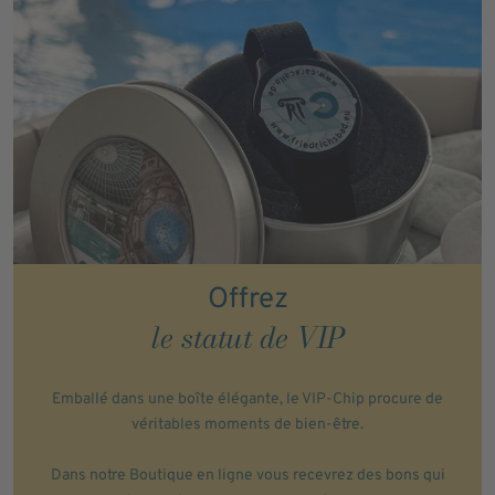
Offrez
le statut de VIP
Emballé dans une boîte élégante, le VIP-Chip procure de
véritables moments de bien-être.
Dans notre
Boutique en ligne
vous recevrez des bons qui