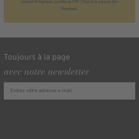
seront échangés contre le VIP-Chip à la caisse des
thermes.
Toujours à la page
avec notre newsletter
Entrez votre adresse e-mail
Verified
Protected by
ALTCHA
Ich bin damit einverstanden, dass meine personenbezogenen Daten
für Werbezwecke verarbeitet werden und eine werbliche Ansprache