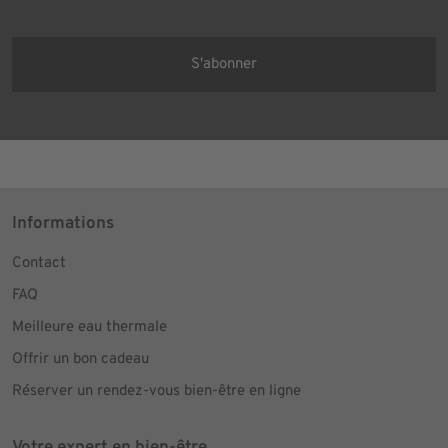
per E-Mail erfolgt. Die erteilte Einwilligung kann ich jederzeit mit
Wirkung für die Zukunft in jeder angemessenen Form widerrufen.
Informations
Contact
FAQ
Meilleure eau thermale
Offrir un bon cadeau
Réserver un rendez-vous bien-être en ligne