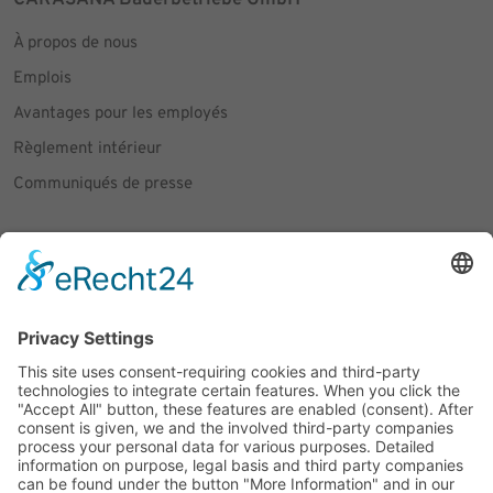
CARASANA Bäderbetriebe GmbH
À propos de nous
Emplois
Avantages pour les employés
Règlement intérieur
Communiqués de presse
Social Media
Facebook
Instagram