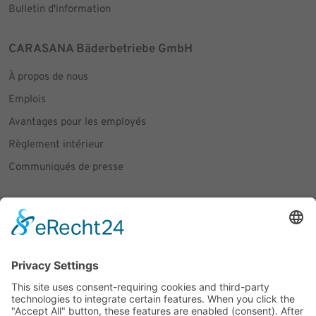
Bulletin d'information
CARASANA Bäderbetriebe GmbH
À propos de nous
Emplois
Avantages pour les employés
Règlement intérieur
Communiqués de presse
Social Media
Facebook
Instagram