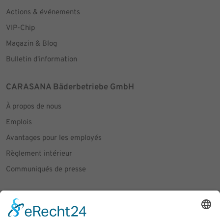
Actions & événements
VIP-Chip
Magazin & Blog
Bulletin d'information
CARASANA Bäderbetriebe GmbH
À propos de nous
Emplois
Avantages pour les employés
Règlement intérieur
Communiqués de presse
Social Media
Facebook